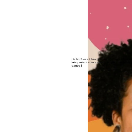
De la Cueca Chilienne, aux rythmes Afro-Co
interprètent compositions et airs populaires
danse !