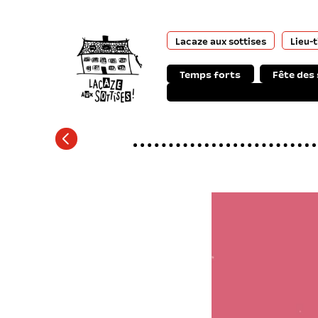
Lacaze aux sottises
Lieu-
Temps forts
Fête des 