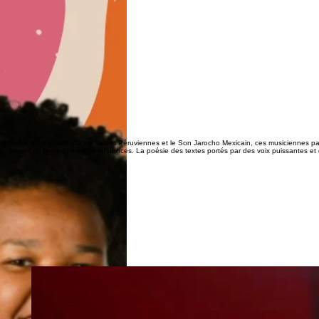
lombiens, en passant par les Valses Péruviennes et le Son Jarocho Mexicain, ces musiciennes pa
, en jouant de leurs différentes influences. La poésie des textes portés par des voix puissantes e