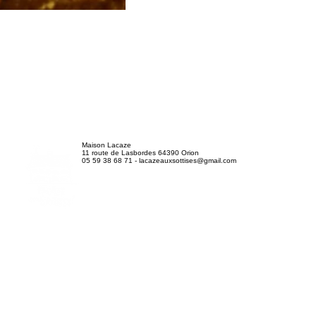
Maison Lacaze
11 route de Lasbordes 64390 Orion
05 59 38 68 71
-
lacazeauxsottises@gmail.com