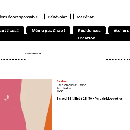
Bénévolat
Mécénat
tiers écoresponsable
sottises !
Même pas Chap !
Résidences
Ateliers
Location
Programmation IN
Azahar
Bal d’Amérique Latine
Tout Public
1h30
Samedi 18 juillet à 23h30 – Parc de Mosquéros