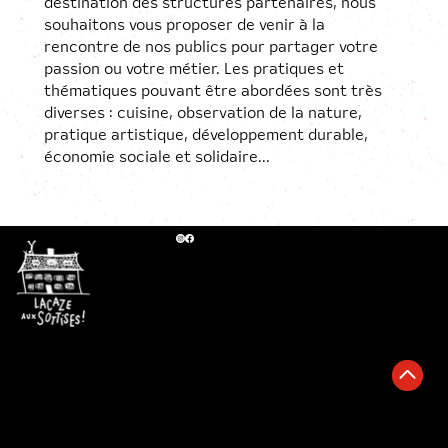
destination des structures partenaires, nous
souhaitons vous proposer de venir à la
rencontre de nos publics pour partager votre
passion ou votre métier. Les pratiques et
thématiques pouvant être abordées sont très
diverses : cuisine, observation de la nature,
pratique artistique, développement durable,
économie sociale et solidaire...
Maison
Lacaze
11 route de
Lasbordes
64390
Orion
05 59 38
68 71
-
lacazeauxs
Lacaze