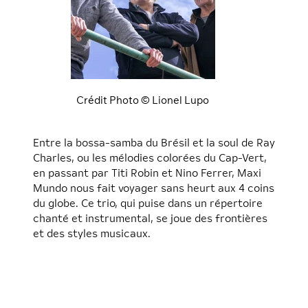
Crédit Photo © Lionel Lupo
Crédit Photo © Lionel Lupo
Crédit Photo © Lionel Lupo
Crédit Photo © Lionel Lupo
Crédit Photo © Lionel Lupo
Crédit Photo © Lionel Lupo
Crédit Photo © Lionel Lupo
Crédit Photo © Lionel Lupo
Crédit Photo © Lionel Lupo
Crédit Photo © Lionel Lupo
Crédit Photo © Lionel Lupo
Crédit Photo © Lionel Lupo
Crédit Photo © Lionel Lupo
Crédit Photo © Lionel Lupo
Crédit Photo © Lionel Lupo
Crédit Photo © Lionel Lupo
Crédit Photo © Lionel Lupo
Crédit Photo © Lionel Lupo
Crédit Photo © Lionel Lupo
Crédit Photo © Lionel Lupo
Crédit Photo © Lionel Lupo
Crédit Photo © Lionel Lupo
Crédit Photo © Lionel Lupo
Crédit Photo © Lionel Lupo
Crédit Photo © Lionel Lupo
Crédit Photo © Lionel Lupo
Crédit Photo © Lionel Lupo
Crédit Photo © Lionel Lupo
Crédit Photo © Lionel Lupo
Crédit Photo © Lionel Lupo
Entre la bossa-samba du Brésil et la soul de Ray
Charles, ou les mélodies colorées du Cap-Vert,
en passant par Titi Robin et Nino Ferrer, Maxi
Mundo nous fait voyager sans heurt aux 4 coins
du globe. Ce trio, qui puise dans un répertoire
chanté et instrumental, se joue des frontières
et des styles musicaux.