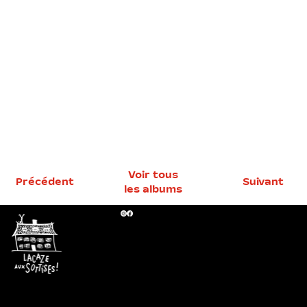
Voir tous
Précédent
Suivant
les albums
Maison
Lacaze
11 route de
Lasbordes
64390
Orion