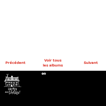
Voir tous
Précédent
Suivant
les albums
Maison
Lacaze
11 route de
Lasbordes
64390
Orion